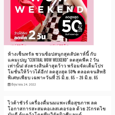
ห้างเซ็นทรัล ชวนช้อปสนุกสุดสัปดาห์นี้ กับ
แคมเปญ “CENTRAL WOW WEEKEND” ลดสุดพีค 2 วัน
เท่านั้น! ส่งตรงสินค้าสุดว้าว พร้อมจัดเต็มโปร
โมชั่นให้ว้าวได้อีก! ลดสูงสุด 50% ตลอดจนสิทธิ
พิเศษเพียบ เฉพาะวันที่ 25 มิ.ย. 65 – 26 มิ.ย. 65
มิถุนายน 24, 2022
ไวต้าชัวร์ เครื่องดื่มนมแพะเพื่อสุขภาพ ลด
โอกาสการสะสมคอเลสเตอรอล ด้วย 2Cกรดไข
มันดี ค้นคว้าโดยทีมวิจัยนิวซีแลนด์