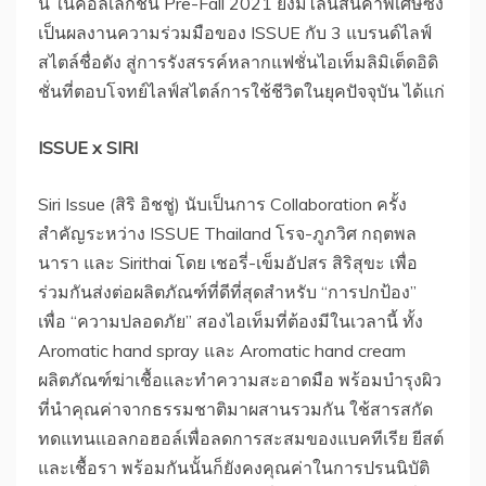
นี้ ในคอลเลกชัน Pre-Fall 2021 ยังมีไลน์สินค้าพิเศษซึ่ง
เป็นผลงานความร่วมมือของ ISSUE กับ 3 แบรนด์ไลฟ์
สไตล์ชื่อดัง สู่การรังสรรค์หลากแฟชั่นไอเท็มลิมิเต็ดอิดิ
ชั่นที่ตอบโจทย์ไลฟ์สไตล์การใช้ชีวิตในยุคปัจจุบัน ได้แก่
ISSUE x SIRI
Siri Issue (สิริ อิชชู่) นับเป็นการ Collaboration ครั้ง
สำคัญระหว่าง ISSUE Thailand โรจ-ภูภวิศ กฤตพล
นารา และ Sirithai โดย เชอรี่-เข็มอัปสร สิริสุขะ เพื่อ
ร่วมกันส่งต่อผลิตภัณฑ์ที่ดีที่สุดสำหรับ “การปกป้อง”
เพื่อ “ความปลอดภัย” สองไอเท็มที่ต้องมีในเวลานี้ ทั้ง
Aromatic hand spray และ Aromatic hand cream
ผลิตภัณฑ์ฆ่าเชื้อและทำความสะอาดมือ พร้อมบำรุงผิว
ที่นำคุณค่าจากธรรมชาติมาผสานรวมกัน ใช้สารสกัด
ทดแทนแอลกอฮอล์เพื่อลดการสะสมของแบคทีเรีย ยีสต์
และเชื้อรา พร้อมกันนั้นก็ยังคงคุณค่าในการปรนนิบัติ