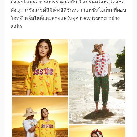
ถึงเผยโฉมผลงานการร่วมมือกับ 3 แบรนด์ไลฟ์สไตล์ชื่อ
ดัง สู่การรังสรรค์ลิมิเต็ดอิดิชั่นหลากแฟชั่นไอเท็ม ที่ตอบ
โจทย์ไลฟ์สไตล์และสายแฟในยุค New Normal อย่าง
ลงตัว