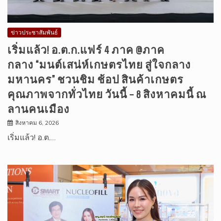
ข่าวประชาสัมพันธ์
เริ่มแล้ว! อ.ต.ก.แฟร์ 4 ภาค @ภาค
กลาง “มนต์เสน่ห์เกษตรไทย สู่ใจกลาง
มหานคร” ชวนชิม ช้อป สินค้าเกษตร
คุณภาพจากทั่วไทย วันนี้ – 8 สิงหาคมนี้ ณ
ลานคนเมือง
สิงหาคม 6, 2026
เริ่มแล้ว! อ.ต.…