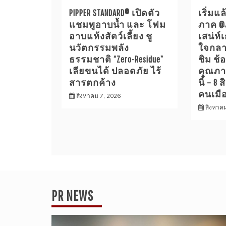
PIPPER STANDARD® เปิดตัว
เริ่มแล
แชมพูอาบน้ำ และ โฟม
ภาค @
อาบแห้งสัตว์เลี้ยง ชู
เสน่ห์
นวัตกรรมพลัง
ใจกล
ธรรมชาติ “Zero-Residue”
ชิม ช้
เลียขนได้ ปลอดภัย ไร้
คุณภา
สารตกค้าง
นี้ – 
คนเมื
สิงหาคม 7, 2026
สิงหาค
PR NEWS