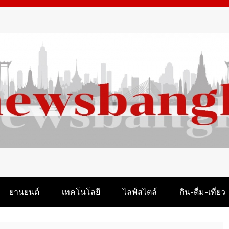
M
ยานยนต์
เทคโนโลยี
ไลฟ์สไตล์
กิน-ดื่ม-เที่ยว