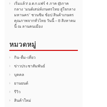
เริ่มแล้ว! อ.ต.ก.แฟร์ 4 ภาค @ภาค
กลาง “มนต์เสน่ห์เกษตรไทย สู่ใจกลาง
มหานคร” ชวนชิม ช้อป สินค้าเกษตร
คุณภาพจากทั่วไทย วันนี้ – 8 สิงหาคม
นี้ ณ ลานคนเมือง
หมวดหมู่
กิน-ดื่ม-เที่ยว
ข่าวประชาสัมพันธ์
บุคคล
ยานยนต์
รีวิว
สินค้า​ใหม่​