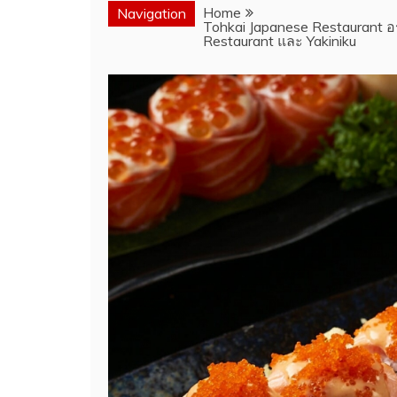
Home
Navigation
Tohkai Japanese Restaurant อร
Restaurant และ Yakiniku