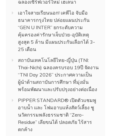
ฉลองเซิร์ฟเวอร์ใหม่ เฮเลนา
เอาใจสายเรียนนอก! เคพีไอ จับมือ
ธนาคารกรุงไทย ปล่อยแผนประกัน
“GEN U INTER” ยกระดับความ
คุ้มครองค่ารักษาเจ็บป่วย-อุบัติเหตุ
สูงสุด 5 ล้าน มีแผนประกันเลือกได้ 3-
25 เดือน
สถาบันเทคโนโลยีไทย-ญี่ปุ่น (TNI:
Thai-Nichi) ฉลองครบรอบ 19ปี จัดงาน
“TNI Day 2026” ประกาศความเป็น
ผู้นำด้านสถาบันการศึกษา ที่มุ่งมั่น
พร้อมพัฒนาและปรับปรุงอย่างต่อเนื่อง
PIPPER STANDARD® เปิดตัวแชมพู
อาบน้ำ และ โฟมอาบแห้งสัตว์เลี้ยง ชู
นวัตกรรมพลังธรรมชาติ “Zero-
Residue” เลียขนได้ ปลอดภัย ไร้สาร
ตกค้าง