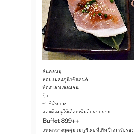
สันคอหมู
หอยแมลงภู่นิวซีแลนด์
ท้องปลาแซลมอน
กุ้ง
ซาชิมิซาบะ
และมีเมนูให้เลือกเพิ่มอีกมากมาย
Buffet 899++
แพคกลางสุดคุ้ม เมนูพิเศษที่เพิ่มขึ้นมารับรอ