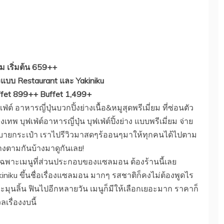
ยม เริ่มต้น 659++
้งแบบ Restaurant และ Yakiniku
ffet 899++ Buffet 1,499+
์ อาหารญี่ปุ่นบวกปิ้งย่างเนื้อ&หมูสุดพรีเมี่ยม ที่ซ่อนตัว
พ บุฟเฟ่ต์อาหารญี่ปุ่น บุฟเฟ่ต์ปิ้งย่าง แบบพรีเมี่ยม จ่าย
สบายกระเป๋า เราไปรีวิวมาสดๆร้ออนๆมาให้ทุกคนได้ไปตาม
างตามกันบ้างมาดูกันเลย!
ดยเฉพาะเมนูที่ส่วนประกอบของแซลมอน ต้องร้านนี้เลย
niku ขึ้นชื่อเรื่องแซลมอน มากๆ รสชาติก็คงไม่ต้องพูดไร
มุนลิ้น ฟินไปอีกหลายวัน เมนูก็มีให้เลือกเยอะมาก ราคาก็
เรื่องงบนี้