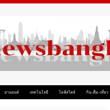
M
ยานยนต์
เทคโนโลยี
ไลฟ์สไตล์
กิน-ดื่ม-เที่ยว