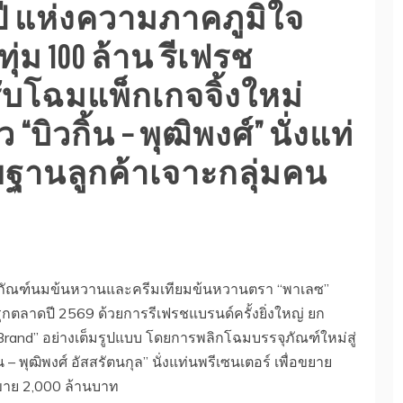
ี แห่งความภาคภูมิใจ
ทุ่ม 100 ล้าน รีเฟรช
ับโฉมแพ็กเกจจิ้งใหม่
“บิวกิ้น – พุฒิพงศ์” นั่งแท่
ยฐานลูกค้าเจาะกลุ่มคน
ายผลิตภัณฑ์นมข้นหวานและครีมเทียมข้นหวานตรา “พาเลซ”
ุกตลาดปี 2569 ด้วยการรีเฟรชแบรนด์ครั้งยิ่งใหญ่ ยก
e Brand” อย่างเต็มรูปแบบ โดยการพลิกโฉมบรรจุภัณฑ์ใหม่สู่
 – พุฒิพงศ์ อัสสรัตนกุล” นั่งแท่นพรีเซนเตอร์ เพื่อขยาย
อดขาย 2,000 ล้านบาท