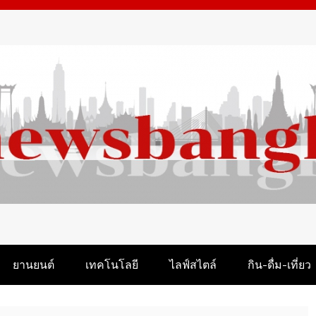
M
ยานยนต์
เทคโนโลยี
ไลฟ์สไตล์
กิน-ดื่ม-เที่ยว