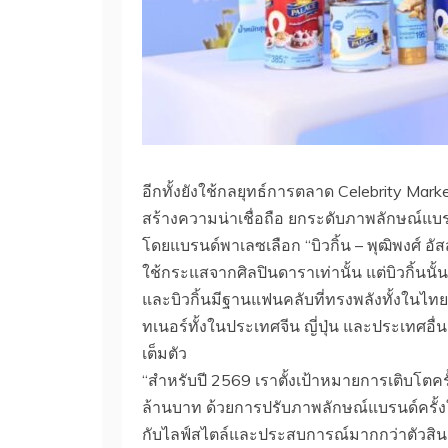
อีกทั้งยังใช้กลยุทธ์การตลาด Celebrity Marke
สร้างความน่าเชื่อถือ ยกระดับภาพลักษณ์แ
โดยแบรนด์พาเลซเลือก “บิวกิ้น – พุฒิพงศ์ อั
ใช้กระแสจากศิลปินดาราเท่านั้น แต่บิวกิ้น
และบิวกิ้นมีฐานแฟนคลับที่ทรงพลังทั้งในไทยแ
ทเนอร์ทั้งในประเทศจีน ญี่ปุ่น และประเทศอื่น
เต็มตัว
“สำหรับปี 2569 เราตั้งเป้าหมายการเติบโตครั
ล้านบาท ด้วยการปรับภาพลักษณ์แบรนด์ครั้ง
กับไลฟ์สไตล์และประสบการณ์มากกว่าตัวสินค