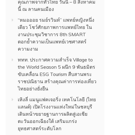
คุณภาพจากทั่วไทย วันนี้ – 8 สิงหาคม
นี้ ณ ลานคนเมือง
“หมอออย รมย์รวินท์” แพทย์หญิงหนึ่ง
เดียว โชว์ศักยภาพการแพทย์ไทย ใน
งานประชุมวิชาการ 8th SMART
ตอกย้ำความเป็นแพทย์เวชศาสตร์
ความงาม
ททท. ประกาศความสำเร็จ Village to
the World Season 5 ผนึก 9 พันธมิตร
ขับเคลื่อน ESG Tourism สืบสานพระ
ราชปณิธาน สร้างคุณค่าการท่องเที่ยว
ไทยอย่างยั่งยืน
เหิงลี่ แมนูแฟคเจอริ่ง เทคโนโลยี (ไทย
แลนด์) เปิดโรงงานแห่งใหม่ในชลบุรี
เดินหน้าขยายฐานการผลิตสู่เอเชีย
ตะวันออกเฉียงใต้ เสริมแกร่ง
ยุทธศาสตร์ระดับโลก