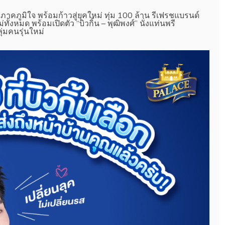
คภูมิใจ พร้อมก้าวสู่ยุคใหม่ ทุ่ม 100 ล้าน รีเฟรชแบรนด์
ทั้งหมด พร้อมเปิดตัว “บิวกิ้น – พุฒิพงศ์” นั่งแท่นพรี
่มคนรุ่นใหม่