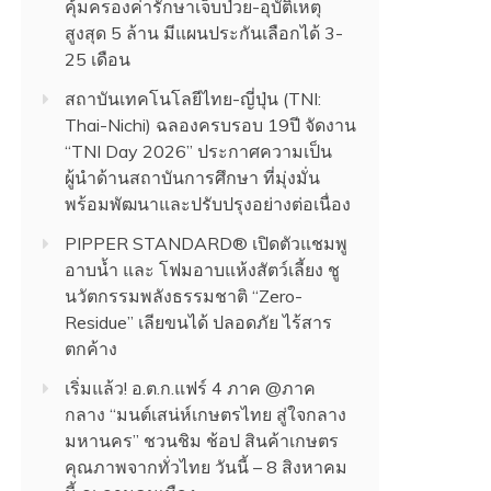
คุ้มครองค่ารักษาเจ็บป่วย-อุบัติเหตุ
สูงสุด 5 ล้าน มีแผนประกันเลือกได้ 3-
25 เดือน
สถาบันเทคโนโลยีไทย-ญี่ปุ่น (TNI:
Thai-Nichi) ฉลองครบรอบ 19ปี จัดงาน
“TNI Day 2026” ประกาศความเป็น
ผู้นำด้านสถาบันการศึกษา ที่มุ่งมั่น
พร้อมพัฒนาและปรับปรุงอย่างต่อเนื่อง
PIPPER STANDARD® เปิดตัวแชมพู
อาบน้ำ และ โฟมอาบแห้งสัตว์เลี้ยง ชู
นวัตกรรมพลังธรรมชาติ “Zero-
Residue” เลียขนได้ ปลอดภัย ไร้สาร
ตกค้าง
เริ่มแล้ว! อ.ต.ก.แฟร์ 4 ภาค @ภาค
กลาง “มนต์เสน่ห์เกษตรไทย สู่ใจกลาง
มหานคร” ชวนชิม ช้อป สินค้าเกษตร
คุณภาพจากทั่วไทย วันนี้ – 8 สิงหาคม