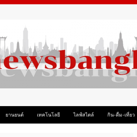
M
ยานยนต์
เทคโนโลยี
ไลฟ์สไตล์
กิน-ดื่ม-เที่ยว