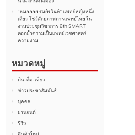
นี้ ณ ลานคนเมือง
“หมอออย รมย์รวินท์” แพทย์หญิงหนึ่ง
เดียว โชว์ศักยภาพการแพทย์ไทย ใน
งานประชุมวิชาการ 8th SMART
ตอกย้ำความเป็นแพทย์เวชศาสตร์
ความงาม
หมวดหมู่
กิน-ดื่ม-เที่ยว
ข่าวประชาสัมพันธ์
บุคคล
ยานยนต์
รีวิว
สินค้า​ใหม่​