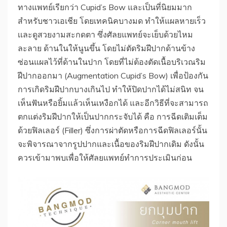
ทางแพทย์เรียกว่า Cupid’s Bow และเป็นที่นิยมมาก
สำหรับชาวเอเชีย โดยเทคนิคบางมด ทำให้แผลหายเร็ว
เเละดูสวยงามสะกดตา ซึ่งศัลยแพทย์จะเย็บด้วยไหม
ละลาย ด้านในให้นูนขึ้น โดยไม่ตัดริมฝีปากด้านข้าง
ซ่อนแผลไว้ที่ด้านในปาก โดยที่ไม่ต้องตัดเนื้อบริเวณริม
ฝีปากออกมา (Augmentation Cupid’s Bow) เพื่อป้องกัน
การเกิดริมฝีปากบางเกินไป ทำให้ปิดปากได้ไม่สนิท จน
เห็นฟันหรือยิ้มเเล้วเห็นเหงือกได้ และอีกวิธีที่จะสามารถ
ตกแต่งริมฝีปากให้เป็นปากกระจับได้ คือ การฉีดเติมเต็ม
ด้วยฟิลเลอร์ (Filler) ซึ่งการผ่าตัดหรือการฉีดฟิลเลอร์นั้น
จะพิจารณาจากรูปปากและเนื้อของริมฝีปากเดิม ดังนั้น
ควรเข้ามาพบเพื่อให้ศัลยแพทย์ทำการประเมินก่อน