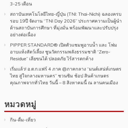
3-25 เดือน
สถาบันเทคโนโลยีไทย-ญี่ปุ่น (TNI: Thai-Nichi) ฉลองครบ
รอบ 19ปี จัดงาน “TNI Day 2026” ประกาศความเป็นผู้นำ
ด้านสถาบันการศึกษา ที่มุ่งมั่น พร้อมพัฒนาและปรับปรุง
อย่างต่อเนื่อง
PIPPER STANDARD® เปิดตัวแชมพูอาบน้ำ และ โฟม
อาบแห้งสัตว์เลี้ยง ชูนวัตกรรมพลังธรรมชาติ “Zero-
Residue” เลียขนได้ ปลอดภัย ไร้สารตกค้าง
เริ่มแล้ว! อ.ต.ก.แฟร์ 4 ภาค @ภาคกลาง “มนต์เสน่ห์เกษตร
ไทย สู่ใจกลางมหานคร” ชวนชิม ช้อป สินค้าเกษตร
คุณภาพจากทั่วไทย วันนี้ – 8 สิงหาคมนี้ ณ ลานคนเมือง
หมวดหมู่
กิน-ดื่ม-เที่ยว