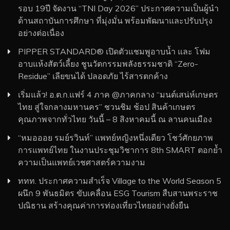
รอบ 19ปี จัดงาน “TNI Day 2026” ประกาศความเป็นผู้นำ
ด้านสถาบันการศึกษา ที่มุ่งมั่น พร้อมพัฒนาและปรับปรุง
อย่างต่อเนื่อง
PIPPER STANDARD® เปิดตัวแชมพูอาบน้ำ และ โฟม
อาบแห้งสัตว์เลี้ยง ชูนวัตกรรมพลังธรรมชาติ “Zero-
Residue” เลียขนได้ ปลอดภัย ไร้สารตกค้าง
เริ่มแล้ว! อ.ต.ก.แฟร์ 4 ภาค @ภาคกลาง “มนต์เสน่ห์เกษตร
ไทย สู่ใจกลางมหานคร” ชวนชิม ช้อป สินค้าเกษตร
คุณภาพจากทั่วไทย วันนี้ – 8 สิงหาคมนี้ ณ ลานคนเมือง
“หมอออย รมย์รวินท์” แพทย์หญิงหนึ่งเดียว โชว์ศักยภาพ
การแพทย์ไทย ในงานประชุมวิชาการ 8th SMART ตอกย้ำ
ความเป็นแพทย์เวชศาสตร์ความงาม
ททท. ประกาศความสำเร็จ Village to the World Season 5
ผนึก 9 พันธมิตร ขับเคลื่อน ESG Tourism สืบสานพระราช
ปณิธาน สร้างคุณค่าการท่องเที่ยวไทยอย่างยั่งยืน