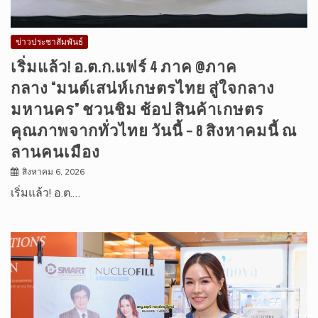
ข่าวประชาสัมพันธ์
เริ่มแล้ว! อ.ต.ก.แฟร์ 4 ภาค @ภาค
กลาง “มนต์เสน่ห์เกษตรไทย สู่ใจกลาง
มหานคร” ชวนชิม ช้อป สินค้าเกษตร
คุณภาพจากทั่วไทย วันนี้ – 8 สิงหาคมนี้ ณ
ลานคนเมือง
สิงหาคม 6, 2026
เริ่มแล้ว! อ.ต.…