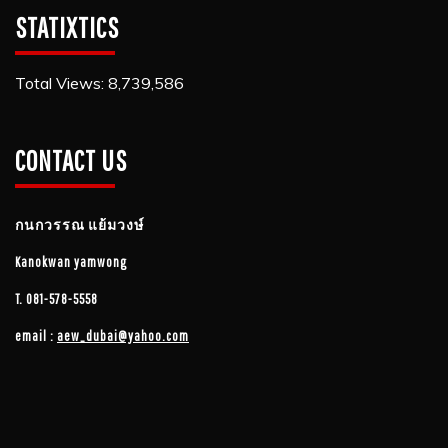
STATIXTICS
Total Views:
8,739,586
CONTACT US
กนกวรรณ​ แย้ม​วงษ์
Kanokwan yamwong
T.
081-578-5558
email :
aew_dubai@yahoo.com​