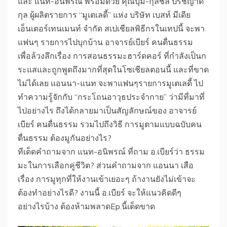
และ แนท-อนิพรณ์ พร้อมด้วย คุณบุ๋ม-กุลชลี ปรีชญาดี
กุล ผู้ผลิตรายการ “มูเตเลดี้” แห่ง บริษัท เบสท์ มีเดีย
เอ็นเตอร์เทนเมนท์ จำกัด สเปเชียลพิธีกรในเทปนี้ จะพา
แฟนๆ รายการไปบุกบ้าน อาจารย์เบียร์ คนตื่นธรรม
เพื่อล้วงลึกเรื่อง การสอนธรรมะฮาร์ดคอร์ ที่กำลังเป็นก
ระแสและถูกพูดถึงมากที่สุดในโซเชียลตอนนี้ และที่ขาด
ไม่ได้เลย แอนนา-แนท จะพาแฟนๆรายการมูเตเลดี้ ไป
ทำความรู้จักกับ “กระโถนอาวุธประจำกาย” ว่ามีที่มาที่
ไปอย่างไร ถึงได้กลายมาเป็นสัญลักษณ์ของ อาจารย์
เบียร์ คนตื่นธรรม รวมไปถึงวิธี การมูตามแบบฉบับคน
ตื่นธรรม ต้องมูกันอย่างไร?
ทีเด็ดคำถามจาก แนท-อนิพรณ์ ที่ถาม อ.เบียร์ว่า ธรรม
มะในการเลือกคู่ชีวิต? ส่วนคำถามจาก แอนนา เสือ
เรื่อง การมูทุกที่ให้งานเข้าเยอะๆ ถ้างานยังไม่เข้าจะ
ต้องทำอย่างไรดี? งานนี้ อ.เบียร์ จะให้แนวคิดดีๆ
อย่างไรบ้าง ต้องห้ามพลาดEp.นี้เด็ดขาด