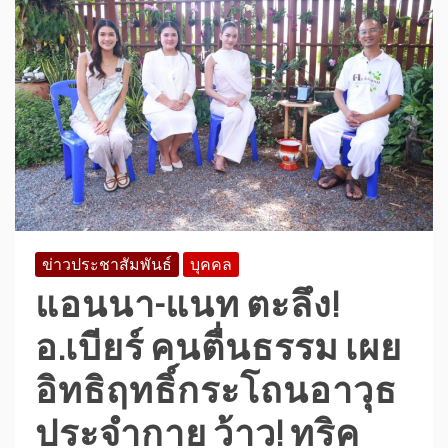
ข่าวประชาสัมพันธ์
บุคคล
แอนนา-แนท ตะลึง!
อ.เบียร์ คนตื่นธรรม เผย
อิทธิฤทธิ์กระโถนอาวุธ
ประจำกาย ว้าว! ทริค