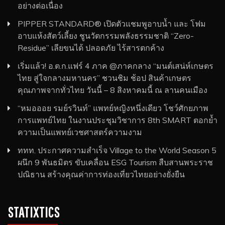
อย่างต่อเนื่อง
PIPPER STANDARD® เปิดตัวแชมพูอาบน้ำ และ โฟม
อาบแห้งสัตว์เลี้ยง ชูนวัตกรรมพลังธรรมชาติ “Zero-
Residue” เลียขนได้ ปลอดภัย ไร้สารตกค้าง
เริ่มแล้ว! อ.ต.ก.แฟร์ 4 ภาค @ภาคกลาง “มนต์เสน่ห์เกษตร
ไทย สู่ใจกลางมหานคร” ชวนชิม ช้อป สินค้าเกษตร
คุณภาพจากทั่วไทย วันนี้ – 8 สิงหาคมนี้ ณ ลานคนเมือง
“หมอออย รมย์รวินท์” แพทย์หญิงหนึ่งเดียว โชว์ศักยภาพ
การแพทย์ไทย ในงานประชุมวิชาการ 8th SMART ตอกย้ำ
ความเป็นแพทย์เวชศาสตร์ความงาม
ททท. ประกาศความสำเร็จ Village to the World Season 5
ผนึก 9 พันธมิตร ขับเคลื่อน ESG Tourism สืบสานพระราช
ปณิธาน สร้างคุณค่าการท่องเที่ยวไทยอย่างยั่งยืน
STATIXTICS