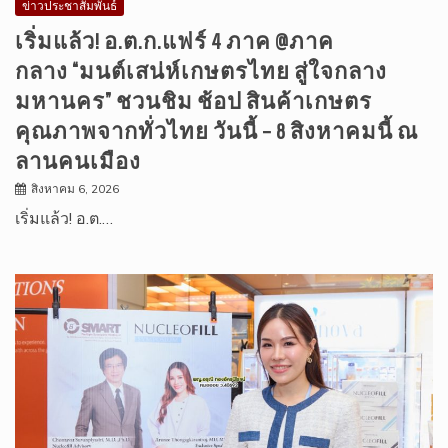
ข่าวประชาสัมพันธ์
เริ่มแล้ว! อ.ต.ก.แฟร์ 4 ภาค @ภาค
กลาง “มนต์เสน่ห์เกษตรไทย สู่ใจกลาง
มหานคร” ชวนชิม ช้อป สินค้าเกษตร
คุณภาพจากทั่วไทย วันนี้ – 8 สิงหาคมนี้ ณ
ลานคนเมือง
สิงหาคม 6, 2026
เริ่มแล้ว! อ.ต.…