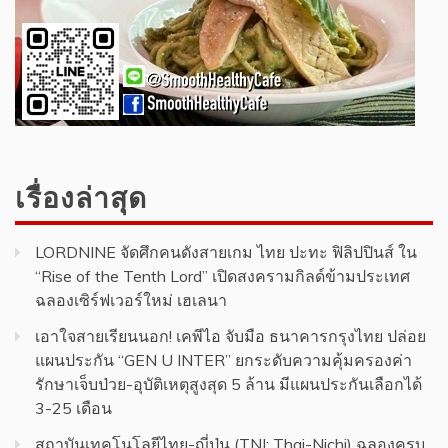
เรื่องล่าสุด
LORDNINE จัดศึกคนดังสายเกม ไทย ปะทะ ฟิลิปปินส์ ใน
“Rise of the Tenth Lord” เปิดสงครามกิลด์ข้ามประเทศ
ฉลองเซิร์ฟเวอร์ใหม่ เฮเลนา
เอาใจสายเรียนนอก! เคพีไอ จับมือ ธนาคารกรุงไทย ปล่อย
แผนประกัน “GEN U INTER” ยกระดับความคุ้มครองค่า
รักษาเจ็บป่วย-อุบัติเหตุสูงสุด 5 ล้าน มีแผนประกันเลือกได้
3-25 เดือน
สถาบันเทคโนโลยีไทย-ญี่ปุ่น (TNI: Thai-Nichi) ฉลองครบ