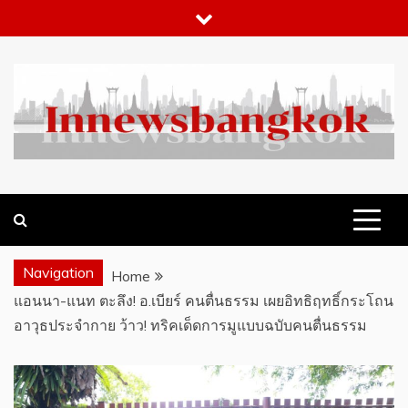
Skip
to
content
WHAT 'S HOT IN BANGKOK
INNEWSBANGKOK.COM
Navigation
Home
แอนนา-แนท ตะลึง! อ.เบียร์ คนตื่นธรรม เผยอิทธิฤทธิ์กระโถน
อาวุธประจำกาย ว้าว! ทริคเด็ดการมูแบบฉบับคนตื่นธรรม