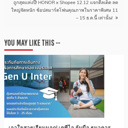
ถูกสุดแห่งปี! HONOR x Shopee 12.12 แจกดีลเด็ด ลด
ใหญ่จัดหนัก ช้อปสมาร์ตโฟนคุณภาพในราคาพิเศษ 11
– 15 ธ.ค.นี้ เท่านั้น!
YOU MAY LIKE THIS --
เอาใจสายเรียนนอก! เคพีไอ จับมือ ธนาคาร