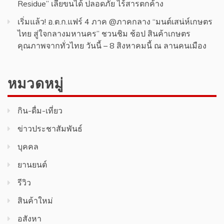
Residue” เลียขนได้ ปลอดภัย ไร้สารตกค้าง
เริ่มแล้ว! อ.ต.ก.แฟร์ 4 ภาค @ภาคกลาง “มนต์เสน่ห์เกษตร
ไทย สู่ใจกลางมหานคร” ชวนชิม ช้อป สินค้าเกษตร
คุณภาพจากทั่วไทย วันนี้ – 8 สิงหาคมนี้ ณ ลานคนเมือง
หมวดหมู่
กิน-ดื่ม-เที่ยว
ข่าวประชาสัมพันธ์
บุคคล
ยานยนต์
รีวิว
สินค้า​ใหม่​
อสังหา