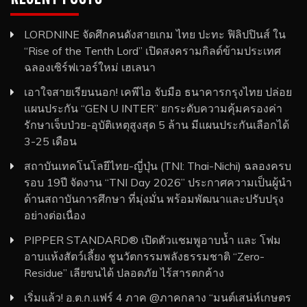
LORDNINE จัดศึกคนดังสายเกม ไทย ปะทะ ฟิลิปปินส์ ใน
“Rise of the Tenth Lord” เปิดสงครามกิลด์ข้ามประเทศ
ฉลองเซิร์ฟเวอร์ใหม่ เฮเลนา
เอาใจสายเรียนนอก! เคพีไอ จับมือ ธนาคารกรุงไทย ปล่อย
แผนประกัน “GEN U INTER” ยกระดับความคุ้มครองค่า
รักษาเจ็บป่วย-อุบัติเหตุสูงสุด 5 ล้าน มีแผนประกันเลือกได้
3-25 เดือน
สถาบันเทคโนโลยีไทย-ญี่ปุ่น (TNI: Thai-Nichi) ฉลองครบ
รอบ 19ปี จัดงาน “TNI Day 2026” ประกาศความเป็นผู้นำ
ด้านสถาบันการศึกษา ที่มุ่งมั่น พร้อมพัฒนาและปรับปรุง
อย่างต่อเนื่อง
PIPPER STANDARD® เปิดตัวแชมพูอาบน้ำ และ โฟม
อาบแห้งสัตว์เลี้ยง ชูนวัตกรรมพลังธรรมชาติ “Zero-
Residue” เลียขนได้ ปลอดภัย ไร้สารตกค้าง
เริ่มแล้ว! อ.ต.ก.แฟร์ 4 ภาค @ภาคกลาง “มนต์เสน่ห์เกษตร