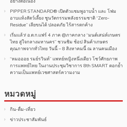
อย่างต่อเนื่อง
PIPPER STANDARD® เปิดตัวแชมพูอาบน้ำ และ โฟม
อาบแห้งสัตว์เลี้ยง ชูนวัตกรรมพลังธรรมชาติ “Zero-
Residue” เลียขนได้ ปลอดภัย ไร้สารตกค้าง
เริ่มแล้ว! อ.ต.ก.แฟร์ 4 ภาค @ภาคกลาง “มนต์เสน่ห์เกษตร
ไทย สู่ใจกลางมหานคร” ชวนชิม ช้อป สินค้าเกษตร
คุณภาพจากทั่วไทย วันนี้ – 8 สิงหาคมนี้ ณ ลานคนเมือง
“หมอออย รมย์รวินท์” แพทย์หญิงหนึ่งเดียว โชว์ศักยภาพ
การแพทย์ไทย ในงานประชุมวิชาการ 8th SMART ตอกย้ำ
ความเป็นแพทย์เวชศาสตร์ความงาม
หมวดหมู่
กิน-ดื่ม-เที่ยว
ข่าวประชาสัมพันธ์