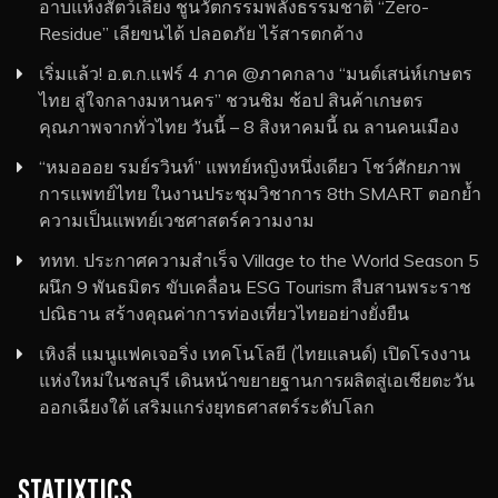
อาบแห้งสัตว์เลี้ยง ชูนวัตกรรมพลังธรรมชาติ “Zero-
Residue” เลียขนได้ ปลอดภัย ไร้สารตกค้าง
เริ่มแล้ว! อ.ต.ก.แฟร์ 4 ภาค @ภาคกลาง “มนต์เสน่ห์เกษตร
ไทย สู่ใจกลางมหานคร” ชวนชิม ช้อป สินค้าเกษตร
คุณภาพจากทั่วไทย วันนี้ – 8 สิงหาคมนี้ ณ ลานคนเมือง
“หมอออย รมย์รวินท์” แพทย์หญิงหนึ่งเดียว โชว์ศักยภาพ
การแพทย์ไทย ในงานประชุมวิชาการ 8th SMART ตอกย้ำ
ความเป็นแพทย์เวชศาสตร์ความงาม
ททท. ประกาศความสำเร็จ Village to the World Season 5
ผนึก 9 พันธมิตร ขับเคลื่อน ESG Tourism สืบสานพระราช
ปณิธาน สร้างคุณค่าการท่องเที่ยวไทยอย่างยั่งยืน
เหิงลี่ แมนูแฟคเจอริ่ง เทคโนโลยี (ไทยแลนด์) เปิดโรงงาน
แห่งใหม่ในชลบุรี เดินหน้าขยายฐานการผลิตสู่เอเชียตะวัน
ออกเฉียงใต้ เสริมแกร่งยุทธศาสตร์ระดับโลก
STATIXTICS