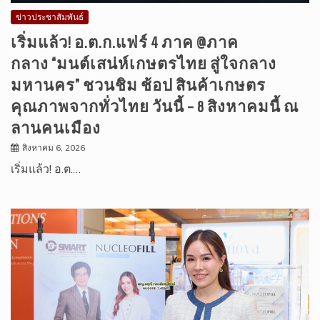
ข่าวประชาสัมพันธ์
เริ่มแล้ว! อ.ต.ก.แฟร์ 4 ภาค @ภาค
กลาง “มนต์เสน่ห์เกษตรไทย สู่ใจกลาง
มหานคร” ชวนชิม ช้อป สินค้าเกษตร
คุณภาพจากทั่วไทย วันนี้ – 8 สิงหาคมนี้ ณ
ลานคนเมือง
สิงหาคม 6, 2026
เริ่มแล้ว! อ.ต.…