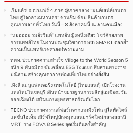
เริ่มแล้ว! อ.ต.ก.แฟร์ 4 ภาค @ภาคกลาง “มนต์เสน่ห์เกษตร
ไทย สู่ใจกลางมหานคร” ชวนชิม ช้อป สินค้าเกษตร
คุณภาพจากทั่วไทย วันนี้ – 8 สิงหาคมนี้ ณ ลานคนเมือง
“หมอออย รมย์รวินท์” แพทย์หญิงหนึ่งเดียว โชว์ศักยภาพ
การแพทย์ไทย ในงานประชุมวิชาการ 8th SMART ตอกย้ำ
ความเป็นแพทย์เวชศาสตร์ความงาม
ททท. ประกาศความสำเร็จ Village to the World Season 5
ผนึก 9 พันธมิตร ขับเคลื่อน ESG Tourism สืบสานพระราช
ปณิธาน สร้างคุณค่าการท่องเที่ยวไทยอย่างยั่งยืน
เหิงลี่ แมนูแฟคเจอริ่ง เทคโนโลยี (ไทยแลนด์) เปิดโรงงาน
แห่งใหม่ในชลบุรี เดินหน้าขยายฐานการผลิตสู่เอเชียตะวัน
ออกเฉียงใต้ เสริมแกร่งยุทธศาสตร์ระดับโลก
TECNO ประกาศทรานส์ฟอร์มจากเกมมิ่งโฟน สู่ไลฟ์สไตล์
แฟชั่นไอเท็ม เสิร์ฟใหญ่ปักหมุดแลนมาร์คใหม่กลางสถานี
MRT วาง POVA 8 Series จุดเริ่มต้นครั้งสำคัญ