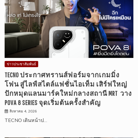
ข่าวประชาสัมพันธ์
TECNO ประกาศทรานส์ฟอร์มจากเกมมิ่ง
โฟน สู่ไลฟ์สไตล์แฟชั่นไอเท็ม เสิร์ฟใหญ่
ปักหมุดแลนมาร์คใหม่กลางสถานี MRT วาง
POVA 8 SERIES จุดเริ่มต้นครั้งสำคัญ
สิงหาคม 4, 2026
TECNO เดินหน้าป…