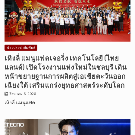
ข่าวประชาสัมพันธ์
เหิงลี่ แมนูแฟคเจอริ่ง เทคโนโลยี (ไทย
แลนด์) เปิดโรงงานแห่งใหม่ในชลบุรี เดิน
หน้าขยายฐานการผลิตสู่เอเชียตะวันออก
เฉียงใต้ เสริมแกร่งยุทธศาสตร์ระดับโลก
สิงหาคม 6, 2026
เหิงลี่ แมนูแฟค…