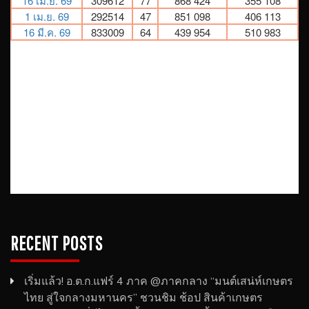
RECENT POSTS
เริ่มแล้ว! อ.ต.ก.แฟร์ 4 ภาค @ภาคกลาง “มนต์เสน่ห์เกษตร
ไทย สู่ใจกลางมหานคร” ชวนชิม ช้อป สินค้าเกษตร