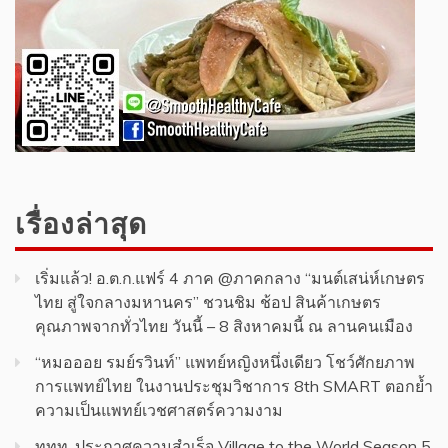
เรื่องล่าสุด
เริ่มแล้ว! อ.ต.ก.แฟร์ 4 ภาค @ภาคกลาง “มนต์เสน่ห์เกษตร
ไทย สู่ใจกลางมหานคร” ชวนชิม ช้อป สินค้าเกษตร
คุณภาพจากทั่วไทย วันนี้ – 8 สิงหาคมนี้ ณ ลานคนเมือง
“หมอออย รมย์รวินท์” แพทย์หญิงหนึ่งเดียว โชว์ศักยภาพ
การแพทย์ไทย ในงานประชุมวิชาการ 8th SMART ตอกย้ำ
ความเป็นแพทย์เวชศาสตร์ความงาม
ททท. ประกาศความสำเร็จ Village to the World Season 5