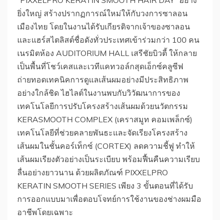
“PIXXELPRO KERATIN SMOOTH HAIR DAY” อย่าง
ยิ่งใหญ่ สร้างปรากฏการณ์ใหม่ให้กับวงการซาลอน
เมืองไทย โดยในงานได้รับเกียรติจากเจ้าของซาลอน
และแฮร์สไตลิสต์ชื่อดังทั่วประเทศเข้าร่วมกว่า 100 คน
เนรมิตห้อง AUDITORIUM HALL เสรีชัยบิวตี้ ให้กลาย
เป็นพื้นที่โชว์เคสและเวทีแคทวอล์กสุดเอ็กซ์คลูซีฟ
ถ่ายทอดเทคนิคการดูแลเส้นผมอย่างมีประสิทธิภาพ
อย่างใกล้ชิด ไฮไลต์ในงานพบกับวิวัฒนาการของ
เทคโนโลยีการปรับโครงสร้างเส้นผมด้วยนวัตกรรม
KERASMOOTH COMPLEX (เคราสมูท คอมเพล็กซ์)
เทคโนโลยีที่ช่วยคลายพันธะและจัดเรียงโครงสร้าง
เส้นผมในชั้นคอร์เท็กซ์ (CORTEX) ลดความชี้ฟู ทำให้
เส้นผมเรียงตัวอย่างเป็นระเบียบ พร้อมฟื้นคืนความเรียบ
ลื่นอย่างยาวนาน ด้วยผลิตภัณฑ์ PIXXELPRO
KERATIN SMOOTH SERIES เพียง 3 ขั้นตอนที่ได้รับ
การออกแบบมาเพื่อตอบโจทย์การใช้งานของช่างผมมือ
อาชีพโดยเฉพาะ