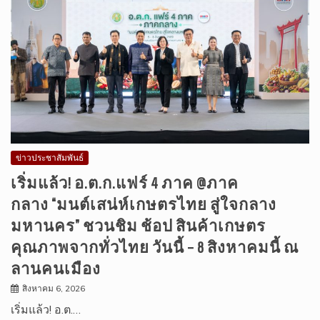
ข่าวประชาสัมพันธ์
เริ่มแล้ว! อ.ต.ก.แฟร์ 4 ภาค @ภาค
กลาง “มนต์เสน่ห์เกษตรไทย สู่ใจกลาง
มหานคร” ชวนชิม ช้อป สินค้าเกษตร
คุณภาพจากทั่วไทย วันนี้ – 8 สิงหาคมนี้ ณ
ลานคนเมือง
สิงหาคม 6, 2026
เริ่มแล้ว! อ.ต.…