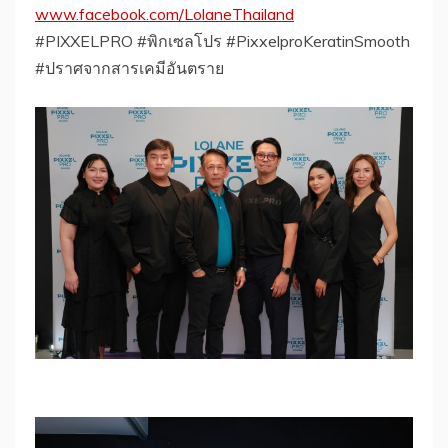
www.facebook.com/LolaneThailand
#PIXXELPRO #พิกเซลโปร #PixxelproKeratinSmooth
#ปราศจากสารเคมีอันตราย