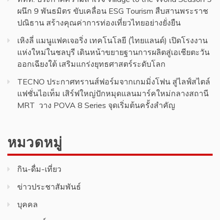
ผนึก 9 พันธมิตร ขับเคลื่อน ESG Tourism สืบสานพระราช
ปณิธาน สร้างคุณค่าการท่องเที่ยวไทยอย่างยั่งยืน
เหิงลี่ แมนูแฟคเจอริ่ง เทคโนโลยี (ไทยแลนด์) เปิดโรงงาน
แห่งใหม่ในชลบุรี เดินหน้าขยายฐานการผลิตสู่เอเชียตะวัน
ออกเฉียงใต้ เสริมแกร่งยุทธศาสตร์ระดับโลก
TECNO ประกาศทรานส์ฟอร์มจากเกมมิ่งโฟน สู่ไลฟ์สไตล์
แฟชั่นไอเท็ม เสิร์ฟใหญ่ปักหมุดแลนมาร์คใหม่กลางสถานี
MRT วาง POVA 8 Series จุดเริ่มต้นครั้งสำคัญ
หมวดหมู่
กิน-ดื่ม-เที่ยว
ข่าวประชาสัมพันธ์
บุคคล