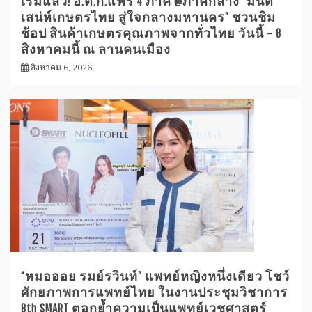
เริ่มแล้ว! อ.ต.ก.แฟร์ 4 ภาค @ภาคกลาง “มนต์
เสน่ห์เกษตรไทย สู่ใจกลางมหานคร” ชวนชิม
ช้อป สินค้าเกษตรคุณภาพจากทั่วไทย วันนี้ – 8
สิงหาคมนี้ ณ ลานคนเมือง
สิงหาคม 6, 2026
“หมอออย รมย์รวินท์” แพทย์หญิงหนึ่งเดียว โชว์
ศักยภาพการแพทย์ไทย ในงานประชุมวิชาการ
8th SMART ตอกย้ำความเป็นแพทย์เวชศาสตร์