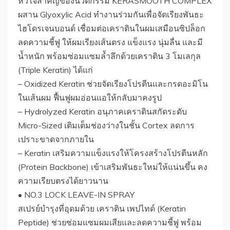
หัวใจสำคัญของนวัตกรรม KERASMOOTH COMPLEX
ผสาน Glyoxylic Acid ทำงานร่วมกันเพื่อจัดเรียงพันธะ
ไฮโดรเจนบอนด์ เชื่อมต่อเคราตินในผมเสมือนซิปล็อก
ลดความชี้ฟู ให้ผมเรียงเส้นตรง แข็งแรง นุ่มลื่น และมี
น้ำหนัก พร้อมซ่อมแซมล้ำลึกด้วยเคราติน 3 โมเลกุล
(Triple Keratin) ได้แก่
– Oxidized Keratin ช่วยจัดเรียงโปรตีนและกรดอะมิโน
ในเส้นผม ฟื้นฟูผมอ่อนแอให้กลับมาคงรูป
– Hydrolyzed Keratin อนุภาคเคราตินสกัดระดับ
Micro-Sized เติมเต็มช่องว่างในชั้น Cortex ลดการ
เปราะขาดจากภายใน
– Keratin เสริมความแข็งแรงให้โครงสร้างโปรตีนหลัก
(Protein Backbone) เข้าเสริมพันธะใหม่ให้แน่นขึ้น คง
ความเรียบตรงได้ยาวนาน
• NO.3 LOCK LEAVE-IN SPRAY
สเปรย์บำรุงที่อุดมด้วย เคราติน เพปไทด์ (Keratin
Peptide) ช่วยซ่อมแซมผมเสียและลดความชี้ฟู พร้อม