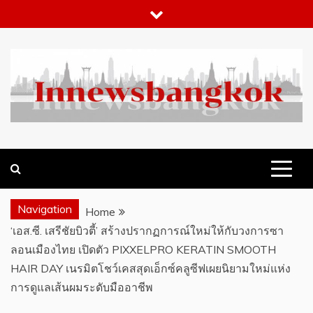
Skip
to
content
WHAT 'S HOT IN BANGKOK
INNEWSBANGKOK.COM
Navigation
Home
‘เอส.ซี. เสรีชัยบิวตี้’ สร้างปรากฏการณ์ใหม่ให้กับวงการซา
ลอนเมืองไทย เปิดตัว PIXXELPRO KERATIN SMOOTH
HAIR DAY เนรมิตโชว์เคสสุดเอ็กซ์คลูซีฟเผยนิยามใหม่แห่ง
การดูแลเส้นผมระดับมืออาชีพ