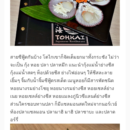
สายซีฟู้ดกันบ้าง โตไกเขาก็จัดเต็มยกมาทั้งกระชัง ไม่ว่า
จะเป็น กุ้ง หอย ปลา ปลาหมึก แนะนำกุ้งแม่น้ำย่างชีส
กุ้งแม่น้ำสดๆ ท็อปด้วยชีส ย่างไฟอ่อนๆ ให้ชีสละลาย
เยิ้มๆ จิ้มกับน้ำจิ้มซีฟู้ดรสเด็ด เมนูหอยก็มีสารพัดชนิด
หอยนางรมย่างโชยุ หอยนางรมย่างชีส หอยเชลล์ย่าง
เนย หอยเชลล์ย่างชีส หอยแมลงภู่นิวซีแลนด์ย่างชีส
ส่วนใครชอบทานปลา ก็มีแซลมอนสดใหม่จากนอร์เวย์
ท้องปลาแซลมอน ปลามาฮิ มาฮิ ปลาซาบะ และปลาด
อร์รี่