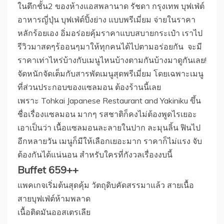
ในตึกชั้น2 ของห้างแอสพลานาด รัชดา กรุงเทพ บุฟเฟ่ต์
อาหารญี่ปุ่น บุฟเฟ่ต์ปิ้งย่าง แบบพรีเมี่ยม จ่ายในราคา
หลักร้อยเอง อิ่มอร่อยคุ้มราคาแบบสบายกระเป๋า เราไป
รีวิวมาสดๆร้ออนๆมาให้ทุกคนได้ไปตามอร่อยกัน จะมี
ราคาเท่าไหร่บ้างกับเมนูไหนบ้างตามกันบ้างมาดูกันเลย!
จัดหนักจัดเต็มกับสารพัดเมนูสุดพรีเมี่ยม โดยเฉพาะเมนู
ที่ส่วนประกอบของแซลมอน ต้องร้านนี้เลย
เพราะ Tohkai Japanese Restaurant and Yakiniku ขึ้น
ชื่อเรื่องแซลมอน มากๆ รสชาติก็คงไม่ต้องพูดไรเยอะ
เอาเป็นว่า เนื้อแซลมอนละลายในปาก ละมุนลิ้น ฟินไป
อีกหลายวัน เมนูก็มีให้เลือกเยอะมาก ราคาก็ไม่แรง จับ
ต้องกันได้แน่นอน สำหรับใครที่กังวลเรื่องงบนี้
Buffet 659++
แพคเกจเริ่มต้นสุดคุ้ม วัตถุดิบคัดสรรมาแล้ว สายเนื้อ
สายบุฟเฟ่ต์ห้ามพลาด
เนื้อติดมันออสเตรเลีย