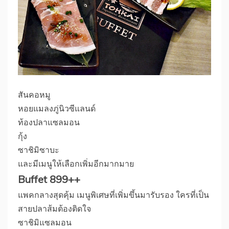
สันคอหมู
หอยแมลงภู่นิวซีแลนด์
ท้องปลาแซลมอน
กุ้ง
ซาชิมิซาบะ
และมีเมนูให้เลือกเพิ่มอีกมากมาย
Buffet 899++
แพคกลางสุดคุ้ม เมนูพิเศษที่เพิ่มขึ้นมารับรอง ใครที่เป็น
สายปลาส้มต้องติดใจ
ซาชิมิแซลมอน