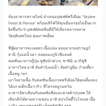
ห้องอาหารสกายไลน์ นำเสนอบุฟเฟ่ต์พรีเมียม “Skyline
Feast & Flavour” พร้อมเสิร์ฟให้คุณอิ่มอร่อยไม่อั้นมาก
ยิ่งขึ้นกับ 9 บุฟเฟ่ต์สเตชั่นที่มีให้เลือกหลากหลาย
วัตถุดิบสดใหม่ คุณภาพเยี่ยม
ซีฟู้ดอาหารทะเลสดๆ เนื้อแน่น หอยนางรมสุราษฏร์
ธานี, กุ้งแม่น้ำเผา, หอยแมงภู่นิวซีแลนด์
สเตชั่นอาหารญี่ปุ่น ซูชิหน้าต่างๆ, ซาซิมิ, มากิซูชิ
อาหารไทย อาทิ ส้มตำกุ้งแม่น้ำ, ส้มตำปูนิ่ม ,ก๋วยเตี๋ยว
เนื้อหมู ฯลฯ
เอาใจสายเนื้อ กับสเตชั่นเนื้อเกรดพรีเมียมให้คุณลิ้มลอง
ได้แก่ สเต็กเนื้อวากิว, ซี่โครงหมูรมควัน
อาหารอิตาเลียนกับสเตชั่นชีสและพาสต้าปรุงสด ให้
เลือกสั่งได้ตามความชอบ อาทิ สปาเก็ตตี้โบโลเนส เนื้อ
วากิว, เพนเน่ซอสครีมเห็ดทรัฟเฟิล ฯลฯ