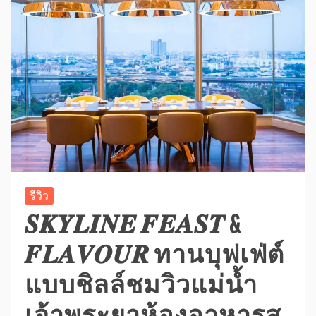
รีวิว
𝑺𝑲𝒀𝑳𝑰𝑵𝑬 𝑭𝑬𝑨𝑺𝑻 &
𝑭𝑳𝑨𝑽𝑶𝑼𝑹 ทานบุฟเฟ่ต์
แบบชิลล์ชมวิวแม่น้ำ
เจ้าพระยาห้องอาหารส