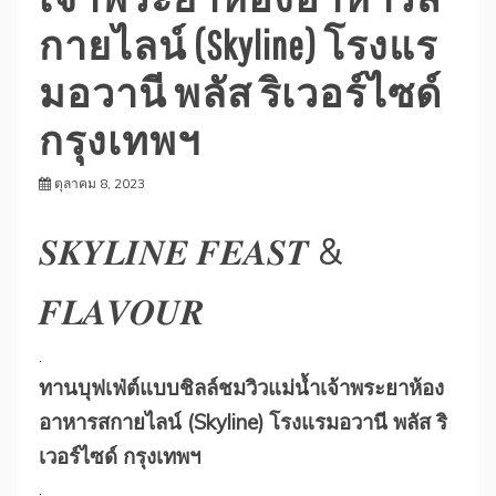
กายไลน์ (Skyline) โรงแร
มอวานี พลัส ริเวอร์ไซด์
กรุงเทพฯ
ตุลาคม 8, 2023
𝑺𝑲𝒀𝑳𝑰𝑵𝑬 𝑭𝑬𝑨𝑺𝑻 &
𝑭𝑳𝑨𝑽𝑶𝑼𝑹
.
ทานบุฟเฟ่ต์แบบชิลล์ชมวิวแม่น้ำเจ้าพระยาห้อง
อาหารสกายไลน์ (Skyline) โรงแรมอวานี พลัส ริ
เวอร์ไซด์ กรุงเทพฯ
.