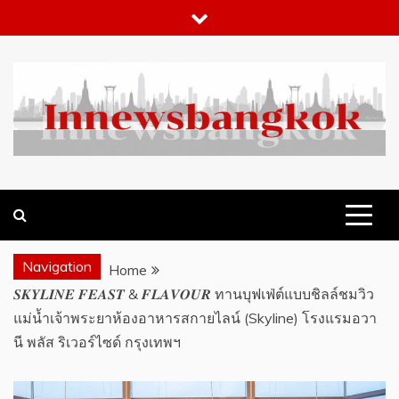
Skip
to
content
WHAT 'S HOT IN BANGKOK
INNEWSBANGKOK.COM
Navigation
Home
𝑺𝑲𝒀𝑳𝑰𝑵𝑬 𝑭𝑬𝑨𝑺𝑻 & 𝑭𝑳𝑨𝑽𝑶𝑼𝑹 ทานบุฟเฟ่ต์แบบชิลล์ชมวิว
แม่น้ำเจ้าพระยาห้องอาหารสกายไลน์ (Skyline) โรงแรมอวา
นี พลัส ริเวอร์ไซด์ กรุงเทพฯ