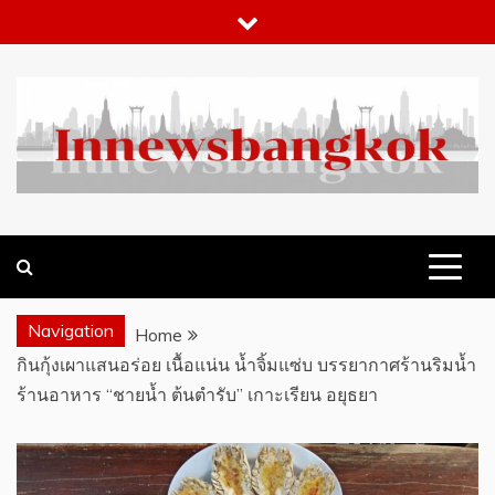
Skip
to
content
WHAT 'S HOT IN BANGKOK
INNEWSBANGKOK.COM
Navigation
Home
กินกุ้งเผาแสนอร่อย เนื้อแน่น น้ำจิ้มแซ่บ บรรยากาศร้านริมน้ำ
ร้านอาหาร “ชายน้ำ ต้นตำรับ” เกาะเรียน อยุธยา