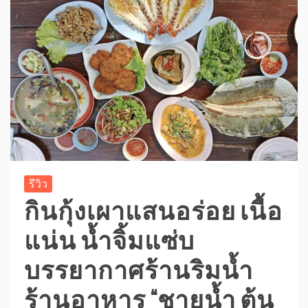
รีวิว
กินกุ้งเผาแสนอร่อย เนื้อ
แน่น น้ำจิ้มแซ่บ
บรรยากาศร้านริมน้ำ
ร้านอาหาร “ชายน้ำ ต้น