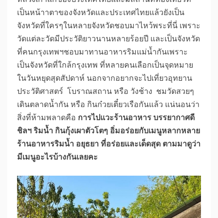
เป็นหน้าาตาของจังหวัดและประเทศไทยแล้วยังเป็น
จังหวัดที่ใครๆในหลายจังหวัดชอบมาไหว้พระที่นี่ เพราะ
วัดแต่ละวัดมีประวัติยาวนานหลายร้อยปี และเป็นจังหวัด
ที่คนกรุงเทพฯชอบมาทานอาหารริมแม่น้ำกันเพราะ
เป็นจังหวัดที่ใกล้กรุงเทพ ที่หลายคนเลือกเป็นจุดหมาย
ในวันหยุดสุดสัปดาห์ นอกจากอยากจะไปเที่ยวอุทยาน
ประวัติศาสตร์ โบราณสถาน หรือ วังช้าง ชมวัดสวยๆ
เดินตลาดน้ำกัน หรือ กินก๋วยเตี๋ยวเรือกันแล้ว แน่นอนว่า
สิ่งที่ห้ามพลาดคือ
การไปแวะร้านอาหาร บรรยากาศดี
ชิลฯ ริมน้ำ กินกุ้งเผาตัวโตๆ อิ่มอร่อยกับเมนูหลากหลาย
ร้านอาหารริมน้ำ อยุธยา ที่อร่อยและเด็ดสุด ตามมาดูว่า
มีเมนูอะไรบ้างกันเลยคะ