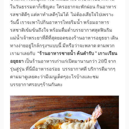
ในวันธรรมดาก็เชิญคะ ใครอยากจะพักผ่อน กินอาหาร
รสชาติดีๆ แต่หาทำเลดีๆไม่ได้ ไม่ต้องเสียใจไปเพราะ
วันนี้ เราจะพาไปกินอาหารไทยริมน้ำ พร้อมอาหาร
รสชาติเข้มข้นถึงใจ พร้อมดื่มด่ำบรรยากาศสุดฟินริม
แม่น้ำเจ้าพระยาที่ดีที่สุดยอดของร้านอาหารอยุธยา เดิน
ทางง่ายอยู่ใกล้กรุงฯแบบนี้ มีหรือว่าจะพลาด ตามพวก
เรามาเลยกับ
“ร้านอาหารชายน้ำ ค้นตำรับ ” เกาะเรียน
อยุธยา
เป็นร้านอาหารเก่าแก่เปิดมานานกว่า 28ปี จาก
รุ่นสู่รุ่น ที่นี่มีอาหารอร่อย บรรยากาศดี บริการดีมากๆ
ตามมาดูเลยคะว่ามีเมนูเด็ดๆอะไรบ้างและชม
บรรยากาศรอบๆร้านกันคะ