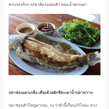
ครบรสจริงๆ รสชาติอร่อยลงตัว หอมน้ำพรกเผา
ปลาช่อนเผาเกลือ เคียงด้วยผักชีสะเดาน้ำปลาหวาน
ปลาช่อนตัวใหญ่มากคะ กะว่าตัวนี้เกือบ2กิโลนะ ทาง