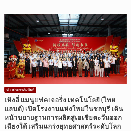
ข่าวประชาสัมพันธ์
เหิงลี่ แมนูแฟคเจอริ่ง เทคโนโลยี (ไทย
แลนด์) เปิดโรงงานแห่งใหม่ในชลบุรี เดิน
หน้าขยายฐานการผลิตสู่เอเชียตะวันออก
เฉียงใต้ เสริมแกร่งยุทธศาสตร์ระดับโลก