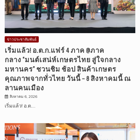
ข่าวประชาสัมพันธ์
เริ่มแล้ว! อ.ต.ก.แฟร์ 4 ภาค @ภาค
กลาง “มนต์เสน่ห์เกษตรไทย สู่ใจกลาง
มหานคร” ชวนชิม ช้อป สินค้าเกษตร
คุณภาพจากทั่วไทย วันนี้ – 8 สิงหาคมนี้ ณ
ลานคนเมือง
สิงหาคม 6, 2026
เริ่มแล้ว! อ.ต.…