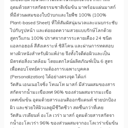
อุดมด้วยสารสกัดธรรมชาติเข้มข้น มาพร้อมแผ่นมาสก์
ที่มีส่วนผสมของใบบัวบกและใยพืช 100% (100%
Plant-based Sheet) ที่ให้สัมผัสนุ่มนวลและแนบกระชับ
ไปกับรูปหน้า และต่อยอดความสวยแบบรักษ์โลกด้วย
สูตรวีแกน 100% ปราศจากสารระคายเคือง 24 ชนิด
แอลกอฮอล์ สีสังเคราะห์ ซิลิโคน และผ่านการทดสอบ
ทางผิวหนังสำหรับผิวแพ้ง่าย จึงทั้งใจดีต่อผิวและเป็น
มิตรต่อสิ่งแวดล้อม โดยแตกไลน์ผลิตภัณฑ์เป็น 6 สูตร
เพื่อตอบโจทย์ความต้องการเฉพาะบุคคล
(Personalization) ได้อย่างตรงจุด ได้แก่
วัตสัน เอนเนอไจซิ่ง โทเมโท มาสก์ มีส่วนผสมของสาร
สกัดจากน้ำมะเขือเทศ 96% ของส่วนผสมจากมะเขือ
เทศเข้มข้น อุดมด้วยสารแอนติออกซิแดนท์ ช่วยปกป้อง
ผิว และช่วยให้ผิวแลดูมีชีวิตชีวา สดชื่นกว่าที่เคย
วัตสัน เรเดียนท์ อะโล เวร่า มาสก์ อุดมด้วยสารสกัดจา
กน้ำอะโลเวร่า 96% ของส่วนผสมจากอะโลเวร่าเข้มข้น