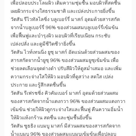
เพื่อปลอบประโลมผิว เติมความชุ่มชื้น มอบผิวที่สดชื่น
เผยผิวกระจ่างใสธรรมชาติ และเปล่งประกายยิ่งขึ้น
วัตสัน รีไวทัลไลซิ่ง บลูเบอร์รี่ มาสก์ อุดมด้วยสารสกัด
จากน้ำบลูเบอร์รี่ 96% ของส่วนผสมบลูเบอร์รี่เข้มข้น
เพื่อฟื้นฟูและบำรุงผิว มอบผิวที่เรียบเนียน กระชับ
เปล่งปลั่ง และดูมีชีวิตชีวายิ่งขึ้น
วัตสัน ไวท์เทนนิ่ง ยูซุ มาสก์ อัดแน่นด้วยส่วนผสมของ
สารสกัดจากน้ำยูซุ 96% ของส่วนผสมยูซุเข้มข้น เพื่อ
ช่วยลดเลือนจุดด่างดำ ปรับสีผิวให้ดูสม่ำเสมอ และเพิ่ม
ความกระจ่างใสให้ผิว มอบผิวที่ดูสว่าง สดใส เปล่ง
ประกาย และรู้สึกสดชื่นขึ้น
วัตสัน รีเฟรชชิ่ง คิวคัมเบอร์ มาสก์ อุดมด้วยส่วนผสม
ของสารสกัดจากน้ำแตงกวา 96% ของส่วนผสมแตงกวา
เข้มข้น ช่วยให้ผิวดูกระจ่างใสและฟื้นฟู คืนความอิ่มน้ำ
ให้ผิวแห้งกร้าน สดชื่น และชุ่มชื้นยิ่งขึ้น
วัตสัน ซูธธิง แบมบู มาสก์ มีส่วนผสมของสารสกัดจาก
น้ำแบมบู 96% ของส่วนผสมแบมบูเข้มข้นเพื่อปลอบ