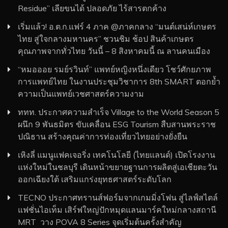
Residue” เลียขนได้ ปลอดภัย ไร้สารตกค้าง
เริ่มแล้ว! อ.ต.ก.แฟร์ 4 ภาค @ภาคกลาง “มนต์เสน่ห์เกษตร
ไทย สู่ใจกลางมหานคร” ชวนชิม ช้อป สินค้าเกษตร
คุณภาพจากทั่วไทย วันนี้ – 8 สิงหาคมนี้ ณ ลานคนเมือง
“หมอออย รมย์รวินท์” แพทย์หญิงหนึ่งเดียว โชว์ศักยภาพ
การแพทย์ไทย ในงานประชุมวิชาการ 8th SMART ตอกย้ำ
ความเป็นแพทย์เวชศาสตร์ความงาม
ททท. ประกาศความสำเร็จ Village to the World Season 5
ผนึก 9 พันธมิตร ขับเคลื่อน ESG Tourism สืบสานพระราช
ปณิธาน สร้างคุณค่าการท่องเที่ยวไทยอย่างยั่งยืน
เหิงลี่ แมนูแฟคเจอริ่ง เทคโนโลยี (ไทยแลนด์) เปิดโรงงาน
แห่งใหม่ในชลบุรี เดินหน้าขยายฐานการผลิตสู่เอเชียตะวัน
ออกเฉียงใต้ เสริมแกร่งยุทธศาสตร์ระดับโลก
TECNO ประกาศทรานส์ฟอร์มจากเกมมิ่งโฟน สู่ไลฟ์สไตล์
แฟชั่นไอเท็ม เสิร์ฟใหญ่ปักหมุดแลนมาร์คใหม่กลางสถานี
MRT วาง POVA 8 Series จุดเริ่มต้นครั้งสำคัญ